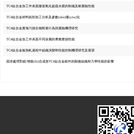
TC4鈦合金加工件表面微弧氧化超疏水膜的制備及耐腐蝕性能
TC4鈦合金材料銑削加工分析及參數(shù)優(yōu)化
TC4鈦合金實海污損生物附著行為與腐蝕機理研究
TC4鈦合金加工件表面不同涂層的摩擦磨損性能
TC4鈦合金板熱軋過程中組織演變和性能控制機理研究及展望
固溶處理對鍛/增復(fù)合成形TC4鈦合金鍛件的顯微組織和力學性能的影響