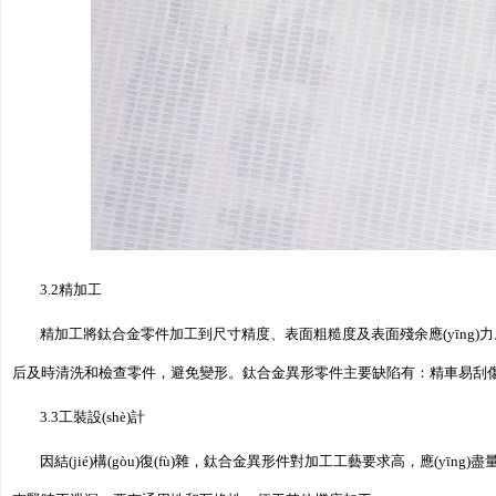
3.2精加工
精加工將鈦合金零件加工到尺寸精度、表面粗糙度及表面殘余應(yīng)力。由
后及時清洗和檢查零件，避免變形。鈦合金異形零件主要缺陷有：精車易刮傷、易產
3.3工裝設(shè)計
因結(jié)構(gòu)復(fù)雜，鈦合金異形件對加工工藝要求高，應(y