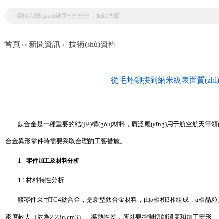
首頁
新聞資訊
技術(shù)資料
>>
>>
從毛坯鉚接到納米級表面質(zhì)量
鈦合金是一種重要的結(jié)構(gòu)材料，廣泛應(yīng)用于航空航天等領
合金異形零件時需要采取合理的工藝措施。
1、零件加工及材料分析
1.1材料特性分析
該零件采用TC4鈦合金，是新型鈦合金材料，由α相和β相組成，α相晶粒尺寸
密度較大（約為2.23g/cm3），導熱性差，所以要控制切削溫度和加工變形。