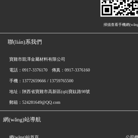
掃描查看手機網(wǎng
聯(lián)系我們
寶雞市凱澤金屬材料有限公司
電話：0917-3376170 傳真：0917-3376160
手機：13772659666 / 13759765500
地址：陜西省寶雞市高新區(qū)寶鈦路98號
郵箱：524281649@QQ.com
網(wǎng)站導航
網(wǎng)站首頁
公司