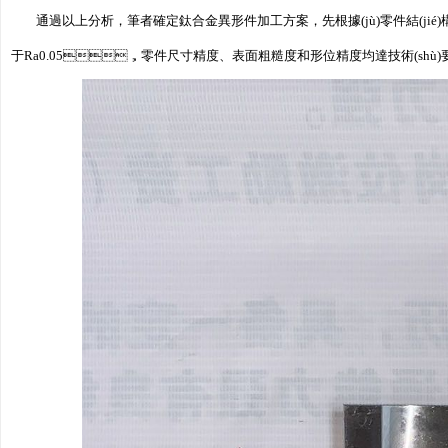
通過以上分析，筆者確定鈦合金異形件加工方案，先根據(jù)零件結(ji
于Ra0.05，零件尺寸精度、表面粗糙度和形位精度均達技術(shù