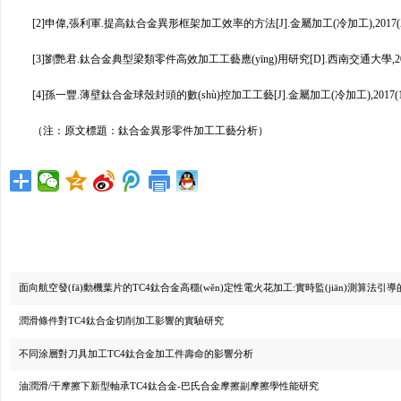
[2]申偉,張利軍.提高鈦合金異形框架加工效率的方法[J].金屬加工(冷加工),2017(Z2):
[3]劉艷君.鈦合金典型梁類零件高效加工工藝應(yīng)用研究[D].西南交通大學,20
[4]孫一豐.薄壁鈦合金球殼封頭的數(shù)控加工工藝[J].金屬加工(冷加工),2017(18):
（注：原文標題：鈦合金異形零件加工工藝分析）
面向航空發(fā)動機葉片的TC4鈦合金高穩(wěn)定性電火花加工:實時監(jiān)測算法引導的多
潤滑條件對TC4鈦合金切削加工影響的實驗研究
不同涂層對刀具加工TC4鈦合金加工件壽命的影響分析
油潤滑/干摩擦下新型軸承TC4鈦合金-巴氏合金摩擦副摩擦學性能研究