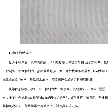
1.2加工難點分析
鈦合金強度高，抗彎強度高，切削溫度高，導致零件穩(wěn)定性差
工件開裂，增大切削力。熱膨脹系數(shù)大、彈性模量低而易產(chǎn)生加工變形
高生產(chǎn)效率，降低加工成本，需要選擇合適的刀具和切削量。
該零件形狀復(fù)雜，加工切削力大、溫度高。其硬度58—63HRC
右，主要化學成分由α相轉(zhuǎn)變?yōu)棣孪?，材料具有更高強度
具切削易粘刀。并且該零件為精密件，對刀具要求更高。