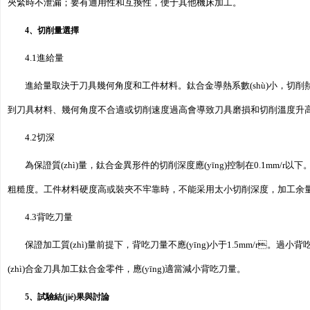
夾緊時不泄漏；要有通用性和互換性，便于其他機床加工。
4、切削量選擇
4.1進給量
進給量取決于刀具幾何角度和工件材料。鈦合金導熱系數(shù)小，切削熱
到刀具材料、幾何角度不合適或切削速度過高會導致刀具磨損和切削溫度升高。因
4.2切深
為保證質(zhì)量，鈦合金異形件的切削深度應(yīng)控制在0.1mm
粗糙度。工件材料硬度高或裝夾不牢靠時，不能采用太小切削深度，加工余量控制在
4.3背吃刀量
保證加工質(zhì)量前提下，背吃刀量不應(yīng)小于1.5mm/r。過小背
(zhì)合金刀具加工鈦合金零件，應(yīng)適當減小背吃刀量。
5、試驗結(jié)果與討論