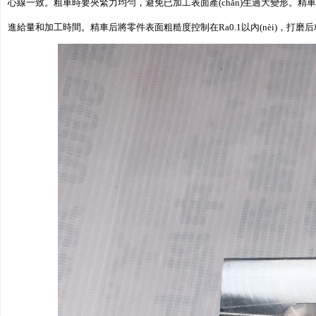
心線一致。粗車時要夾緊力均勻，避免已加工表面產(chǎn)生過大變形。精車
進給量和加工時間。精車后將零件表面粗糙度控制在Ra0.1以內(nèi)，打磨后粗糙