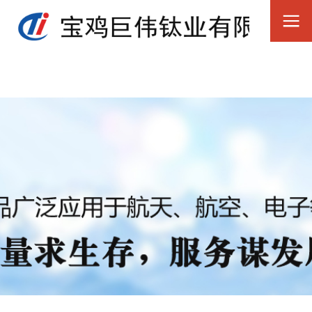
少妇高潮视频-免费成人毛片-欧美又粗又长-在线97-亚洲天堂国产
看-播放毛片-成人夜晚视频-丁香久久婷婷-香港大片大全免费