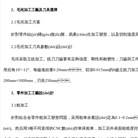
2、毛坯加工工藝及刀具選擇
2.1毛坯加工方案
針對零件結(jié)構(gòu)復(fù)雜，易產(chǎn)生加工變形
2.2毛坯加工刀具參數(shù)設(shè)計
毛坯采取立銑加工。銑刀刀齒要有足夠強度、剛性和耐磨性；刀齒與工
用后角10°~12°、每齒進給量0.20mm/r、切深0.015mm的6齒
200mm×1000mm，刃長250mm。
3、零件加工工藝設(shè)計
3.1粗加工
針對鈦合金零件粗加工變形問題，采用粗車余量設(shè)定為0.1~0.2
(nèi)。然后用3種不同直徑的CNC數(shù)控車床粗車，加工后外表面粗糙度控制在R