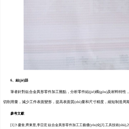
6、結(jié)語
筆者針對鈦合金異形零件加工難點，分析零件結(jié)構(gòu)及材料特性
切削用量，減少工件表面變形，提高表面質(zhì)量和尺寸精度，縮短制造周期
參考文獻
[1]卜慶奎,齊東昱,李亞宏.鈦合金異形零件加工工藝優(yōu)化[J].工具技術(shù),2022,56