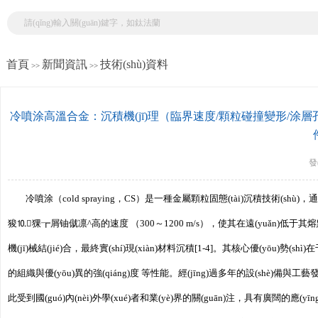
首頁
新聞資訊
技術(shù)資料
>>
>>
冷噴涂高溫合金：沉積機(jī)理（臨界速度/顆粒碰撞變形/涂層孔
發(
冷噴涂（cold spraying，CS）是一種金屬顆粒固態(tài)沉積技術(shù)
狻⒑猓┲屑铀僦凛^高的速度 （300～1200 m/s），使其在遠(yuǎn)低于其熔
機(jī)械結(jié)合，最終實(shí)現(xiàn)材料沉積[1-4]。其核心優(y
的組織與優(yōu)異的強(qiáng)度 等性能。經(jīng)過多年的設(shè
此受到國(guó)內(nèi)外學(xué)者和業(yè)界的關(guān)注，具有廣