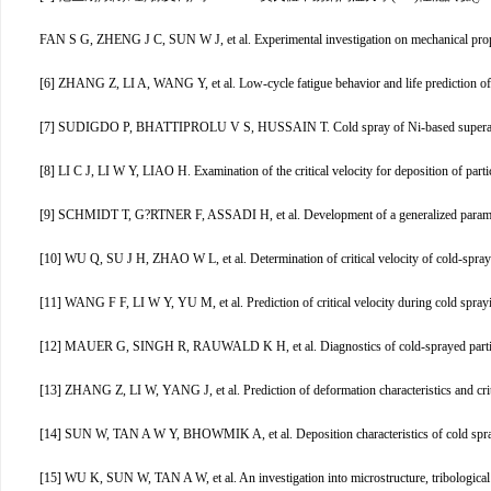
FAN S G, ZHENG J C, SUN W J, et al. Experimental investigation on mechanical propert
[6] ZHANG Z, LI A, WANG Y, et al. Low-cycle fatigue behavior and life prediction of f
[7] SUDIGDO P, BHATTIPROLU V S, HUSSAIN T. Cold spray of Ni-based superalloys:
[8] LI C J, LI W Y, LIAO H. Examination of the critical velocity for deposition of parti
[9] SCHMIDT T, G?RTNER F, ASSADI H, et al. Development of a generalized paramete
[10] WU Q, SU J H, ZHAO W L, et al. Determination of critical velocity of cold-spra
[11] WANG F F, LI W Y, YU M, et al. Prediction of critical velocity during cold spra
[12] MAUER G, SINGH R, RAUWALD K H, et al. Diagnostics of cold-sprayed particle v
[13] ZHANG Z, LI W, YANG J, et al. Prediction of deformation characteristics and crit
[14] SUN W, TAN A W Y, BHOWMIK A, et al. Deposition characteristics of cold spray
[15] WU K, SUN W, TAN A W, et al. An investigation into microstructure, tribological