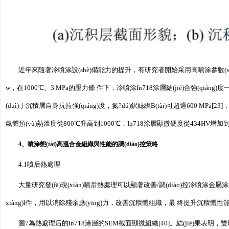
近年來隨著冷噴涂設(shè)備能力的提升，有研究者開始采用高噴涂參數(sh
w，在1000℃、3 MPa的壓力條 件下，冷噴涂In718涂層結(jié)合強(qiáng)度一般8
(duì)于沉積層自身抗拉強(qiáng)度，氮?dú)鈬娡繎B(tài)可超過600 MPa[23]
氣體預(yù)熱溫度從800℃升高到1000℃，In718涂層顯微硬度從434HV增加到46
4、噴涂態(tài)高溫合金組織與性能的調(diào)控策略
4.1噴后熱處理
大量研究發(fā)現(xiàn)噴后熱處理可以顯著改善/調(diào)控冷噴涂金屬
xiàng)l件，用以消除殘余應(yīng)力，改善沉積體組織，最 終提升沉積體性能
圖7為熱處理后的In718涂層的SEM截面顯微組織[40]。結(jié)果表明，雙時