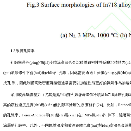
1.3涂層孔隙率
孔隙率是評(píng)價(jià)冷噴涂高溫合金沉積體致密性并反映沉積體內(nèi
(guī)噴涂條件下會(huì)產(chǎn)生孔隙，因此需要通過工藝優(yōu)化實(s
成孔 隙，因此制備高致密度沉積體通常需要以加速性能更好的氦氣作為加速氣
采用較高氣體壓力（尤其是氮?dú)猓┛娠@著降低冷噴涂In718涂層孔隙率，而使
高的顆粒速度是實(shí)現(xiàn)低孔隙率涂層的必 要條件[24]。比如，Rathod等
的孔隙率。Pérez-Andrade等[26]發(fā)現(xiàn)在5 MPa氮?dú)
涂層的孔隙率。此外，不同氣體溫度和噴涂距離也會(huì)對(duì)高溫合金涂層的孔隙率