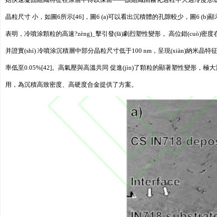
始快速凝固組織特征在涂層中得以保留——該組織由霧化過程中大過冷度形成的細(xì)密胞 狀
晶粒尺寸 小，如圖6所示[46]，圖6 (a)可以看出沉積體的孔隙較少，圖6 (b)顯示，冷
表明，冷噴涂顆粒的高速?zèng)_擊引發(fā)劇烈塑性變形， 高位錯(cuò)密度在圖像中
并證實(shí) 冷噴涂沉積層中部分晶粒尺寸低于100 nm，呈現(xiàn)納米晶
率低至0.05%[42]。高氣壓與高溫共同 促進(jìn)了顆粒的顯著塑性變形，極大減
用，為沉積高致密度、高硬度合金提供了方案。