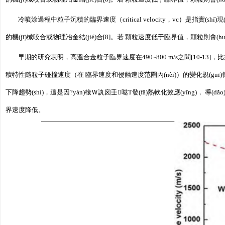
冷噴涂過程中粒子沉積的臨界速度（critical velocity，vc）是指實(
的機(jī)械咬合或物理冶金結(jié)合[8]。若 顆粒速度低于臨界值，顆粒則會(huì
早期的研究表明，高溫合金粒子臨界速度在490~800 m/s之間[10-13]，比如有
積特性隨粒子碰撞速度（在 臨界速度和侵蝕速度范圍內(nèi)）的變化規(guī
下降趨勢(shì)，這是因?yàn)榱Ｗ訙囟壬哒T發(fā)熱軟化效應(yīng)， 
界速度降低。