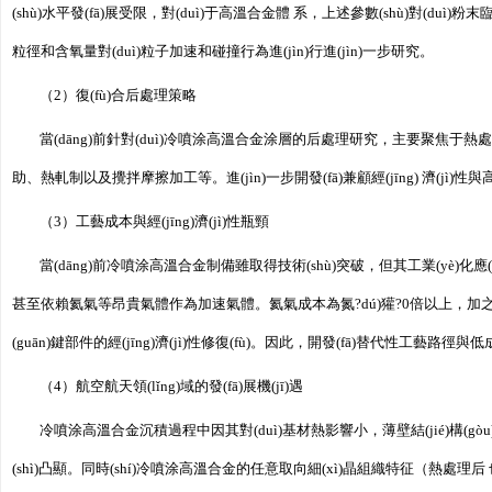
(shù)水平發(fā)展受限，對(duì)于高溫合金體 系，上述參數(shù)對(duì)粉
粒徑和含氧量對(duì)粒子加速和碰撞行為進(jìn)行進(jìn)一步研究。
（2）復(fù)合后處理策略
當(dāng)前針對(duì)冷噴涂高溫合金涂層的后處理研究，主要聚焦于熱處理
助、熱軋制以及攪拌摩擦加工等。進(jìn)一步開發(fā)兼顧經(jīng) 濟(jì
（3）工藝成本與經(jīng)濟(jì)性瓶頸
當(dāng)前冷噴涂高溫合金制備雖取得技術(shù)突破，但其工業(yè)化
甚至依賴氦氣等昂貴氣體作為加速氣體。氦氣成本為氮?dú)獾?0倍以上，加之高壓系統
(guān)鍵部件的經(jīng)濟(jì)性修復(fù)。因此，開發(fā)替代性工藝
（4）航空航天領(lǐng)域的發(fā)展機(jī)遇
冷噴涂高溫合金沉積過程中因其對(duì)基材熱影響小，薄壁結(jié)構(gòu)變形量
(shì)凸顯。同時(shí)冷噴涂高溫合金的任意取向細(xì)晶組織特征（熱處理后 