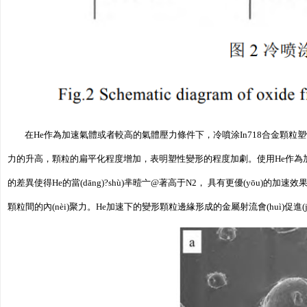
在He作為加速氣體或者較高的氣體壓力條件下，冷噴涂In718合金顆粒塑性變形
力的升高，顆粒的扁平化程度增加，表明塑性變形的程度加劇。使用He作為加速氣體
的差異使得He的當(dāng)?shù)芈曀亠@著高于N2， 具有更優(yōu)的加速
顆粒間的內(nèi)聚力。He加速下的變形顆粒邊緣形成的金屬射流會(huì)促進(j