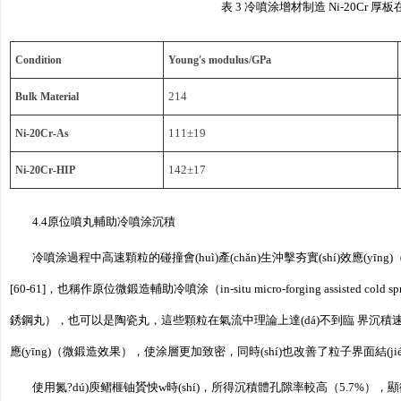
表 3 冷噴涂增材制造 Ni-20Cr 厚板在
Condition
Young's modulus/GPa
Bulk Material
214
Ni-20Cr-As
111±19
Ni-20Cr-HIP
142±17
4.4原位噴丸輔助冷噴涂沉積
冷噴涂過程中高速顆粒的碰撞會(huì)產(chǎn)生沖擊夯實(shí)效應
[60-61]，也稱作原位微鍛造輔助冷噴涂（in-situ micro-forging 
銹鋼丸），也可以是陶瓷丸，這些顆粒在氣流中理論上達(dá)不到臨 界沉積速
應(yīng)（微鍛造效果），使涂層更加致密，同時(shí)也改善了粒子界面結(jié
使用氮?dú)庾鳛榧铀贇怏w時(shí)，所得沉積體孔隙率較高（5.7%），顯