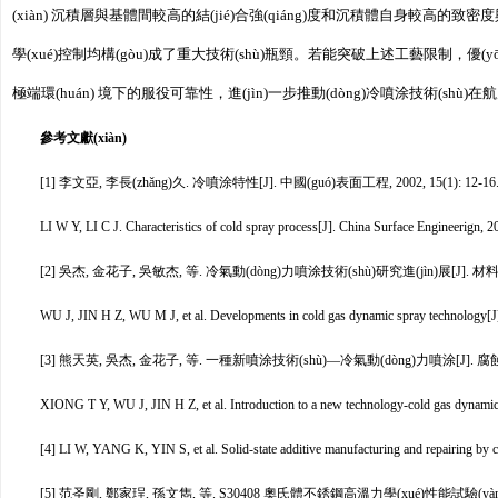
(xiàn) 沉積層與基體間較高的結(jié)合強(qiáng)度和沉積體自身較高的致密
學(xué)控制均構(gòu)成了重大技術(shù)瓶頸。若能突破上述工藝限制，優(y
極端環(huán) 境下的服役可靠性，進(jìn)一步推動(dòng)冷噴涂技術(shù)在航空發(f
參考文獻(xiàn)
[1] 李文亞, 李長(zhǎng)久. 冷噴涂特性[J]. 中國(guó)表面工程, 2002, 15(1): 12-16
LI W Y, LI C J. Characteristics of cold spray process[J]. China Surface Engineerign, 2
[2] 吳杰, 金花子, 吳敏杰, 等. 冷氣動(dòng)力噴涂技術(shù)研究進(jìn)展[J]. 材料導(dǎo)
WU J, JIN H Z, WU M J, et al. Developments in cold gas dynamic spray technology[J]
[3] 熊天英, 吳杰, 金花子, 等. 一種新噴涂技術(shù)—冷氣動(dòng)力噴涂[J]. 腐蝕科學(xu
XIONG T Y, WU J, JIN H Z, et al. Introduction to a new technology-cold gas dynamic
[4] LI W, YANG K, YIN S, et al. Solid-state additive manufacturing and repairing by co
[5] 范圣剛, 鄭家珵, 孫文雋, 等. S30408 奧氏體不銹鋼高溫力學(xué)性能試驗(yàn)研究[J].