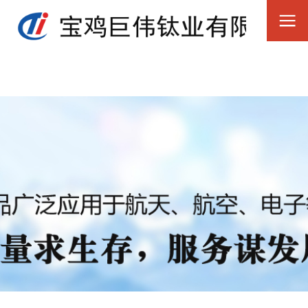
少妇高潮视频-免费成人毛片-欧美又粗又长-在线97-亚洲天堂国产
看-播放毛片-成人夜晚视频-丁香久久婷婷-香港大片大全免费