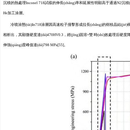
沉積的熱處理Inconel 718試樣的伸長(zhǎng)率和延展性明顯高于通過N2沉
He加工涂層。
冷噴涂態(tài)In718涂層因高速粒子撞擊形成拉長(zhǎng)的樹枝晶結(jié
相析出，其顯微硬度達(dá)470HV0.3，經(jīng)固溶+雙 時(shí)效處理后硬度
伸強(qiáng)度峰值達(dá)798 MPa[55]。