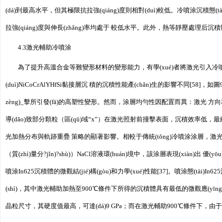
(dá)到最高水平，但其極限抗拉強(qiáng)度則相對(duì)較低。冷噴涂沉積態
拉強(qiáng)度與伸長(zhǎng)率均處于 較低水平。此外，熱等靜壓處理后沉積體的
4.3激光輔助冷噴涂
為了提升高溫合金等難變形材料的變形能力，有學(xué)者將激光引入冷噴
(duì)NiCoCrAlYHfSi黏接層沉 積的沉積性能產(chǎn)生的影響不同[
zèng)_擊所引發(fā)的高塑性變形。然而，涂層均勻性因配置而異：激光 方向和噴涂
導(dǎo)致部分顆粒（區(qū)域“x”）在激光照射前撞擊表面，沉積效率低，
光加熱分布與軌跡重疊 策略的顯著影響。相較于傳統(tǒng)冷噴涂涂層，激光輔
（質(zhì)量分?jǐn)?shù)）NaCl溶液環(huán)境中，該涂層表現(xiàn)
噴涂In625沉積體的微觀結(jié)構(gòu)和力學(xué)性能[37]。噴涂態(tà
(shì)，其中激光輔助加熱至900℃條件下所得的沉積體具有最低的微觀應(yīng
晶粒尺寸，其硬度值最高，可達(dá)9 GPa；而在激光輔助900℃條件下，由于發(fā