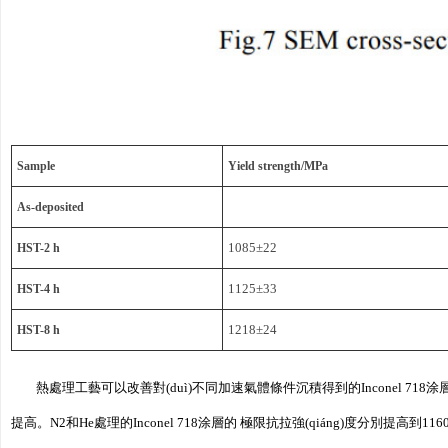
Sample
Yield strength/MPa
As-deposited
HST-2 h
1085±22
HST-4 h
1125±33
HST-8 h
1218±24
熱處理工藝可以改善對(duì)不同加速氣體條件沉積得到的Inconel 718涂層
提高。N2和He處理的Inconel 718涂層的 極限抗拉強(qiáng)度分別提高到1160