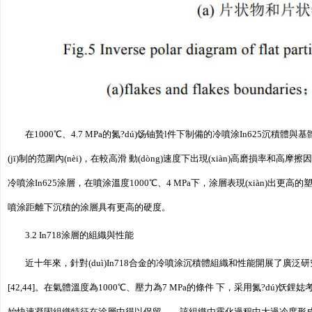
在1000℃、4.7 MPa的氮?dú)饧铀贄l件下制備的冷噴涂In625沉積體
(jī)制的范圍內(nèi)，在較高滑 動(dòng)速度下出現(xiàn)高磨損率和高摩擦因
冷噴涂In625涂層，在噴涂溫度1000℃、4 MPa下，涂層表現(xiàn)出更高的塑 性
噴涂距離下沉積的涂層具有更高的硬度。
3.2 In718涂層的組織與性能
近十年來，針對(duì)In718合金的冷噴涂沉積體組織和性能開展了廣泛研究[14,40
[42,44]。在氣體溫度為1000℃、壓力為7 MPa的條件 下，采用氮?dú)饫鋰娡