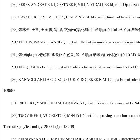
[26] PEREZ-ANDRADE L I, G?RTNER F, VILLA-VIDALLER M, et al. Optimization of 
[27] CAVALIERE P, SILVELLO A, CINCA N, et al. Microstructural and fatigue behavi
[28] 張林偉, 王魯, 王全勝, 等. 真空預(yù)氧化對(duì)冷噴涂 NiCoCrAlY 涂層氧化行為的
ZHANG L W, WANG L, WANG Q S, et al. Effect of vacuum pre-oxidation on oxidatio
[29] 張強(qiáng), 楊冠軍, 李長(zhǎng)久, 等. 冷噴涂納米結(jié)構(gòu) NiCrA
ZHANG Q, YANG G J, LI C J, et al. Oxidation behavior of nanostructured NiCrAlY co
[30] KARAOGLANLI A C, OZGURLUK Y, DOLEKER K M. Comparison of microstruc
109609.
[31] RICHER P, YANDOUZI M, BEAUVAIS L, et al. Oxidation behaviour of CoNiC
[32] TUOMINEN J, VUORISTO P, M?NTYL? T, et al. Improving corrosion properties o
Thermal Spray
Technology, 2000, 9(4): 513-519.
[33] SRINIVASAN D, CHANDRASEKHAR V, AMUTHAN R, et al. Characterization of