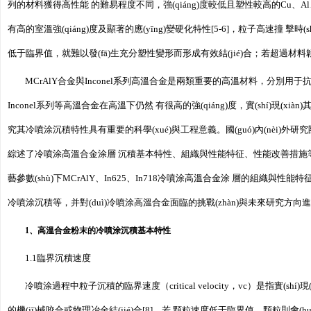
列的材料獲得高性能 的難易程度不同，強(qiáng)度較低且塑性較高的Cu、Al、
有高的室溫強(qiáng)度及顯著的應(yīng)變硬化特性[5-6]，粒子高速撞 
低于臨界值，就難以發(fā)生充分塑性變形而形成有效結(jié)合；若超過材
MCrAlY合金與Inconel系列高溫合金是兩類重要的高溫材料，分別用于抗高
Inconel系列等高溫合金在高溫下仍然 有很高的強(qiáng)度，實(shí)現(xi
究其冷噴涂沉積特性具有重要的科學(xué)與工程意義。國(guó)內(nèi)外研
綜述了冷噴涂高溫合金涂層 沉積基本特性、組織與性能特征、性能改善措施等相
藝參數(shù)下MCrAlY、In625、In718冷噴涂高溫合金涂 層的組織
冷噴涂沉積等，并對(duì)冷噴涂高溫合金面臨的挑戰(zhàn)與未來研究方向進(
1、高溫合金粉末的冷噴涂沉積基本特性
1.1臨界沉積速度
冷噴涂過程中粒子沉積的臨界速度（critical velocity，vc）是指實(
的機(jī)械咬合或物理冶金結(jié)合[8]。若 顆粒速度低于臨界值，顆粒則會(huì