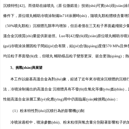
沉積特性[42]。而借助在線噴丸（原 位微鍛造）技術(shù)可實(shí)現(xiàn)
條件下，原位噴丸輔助冷噴涂制備In718涂層時(shí)，隨噴丸顆粒體積含量增加（
（50%噴丸顆粒）沉積體孔隙率均增加，但后者僅在三叉粒子界面處殘留少量微孔[42]
溫合金沉積質(zhì)量提供新途徑。Luo等[42]發(fā)現(xiàn)原位噴丸輔助冷噴
(guī)冷噴涂涂層因粒子間結(jié)合有限，結(jié)合強(qiáng)度僅570 MPa且
均沿粒子界面發(fā)生，但噴丸 輔助樣品粒子變形更深、嵌合更強(qiáng)；
5、挑戰(zhàn)與展望
本工作以鎳基高溫合金為對(duì)象，綜述了近年來冷噴涂沉積體的沉積行
法，冷噴涂制備出的高溫合金 沉積體具有不發(fā)生氧化等優(yōu)點(diǎn)，
性能高溫合金涂層工業(yè)化應(yīng)用中仍面臨嚴(yán)峻挑戰(zhàn)：
（1）粉末特性對(duì)沉積行為的影響機(jī)制
冷噴涂過程中，噴涂參數(shù)、粉末粒徑與氧含量分別顯著影響粒子的加速