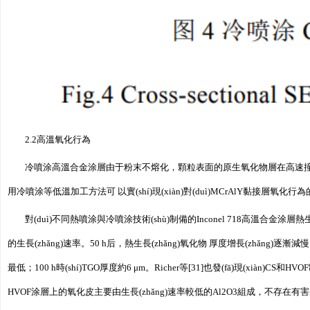
2.2高溫氧化行為
冷噴涂高溫合金涂層由于粉末不熔化，顆粒表面的原生氧化物層在高速撞擊下會
用冷噴涂等低溫加工方法可 以實(shí)現(xiàn)對(duì)MCrAlY黏接層氧化行為
對(duì)不同熱噴涂與冷噴涂技術(shù)制備的Inconel 718高溫合金涂層熱生長
的生長(zhǎng)速率。50 h后，熱生長(zhǎng)氧化物 厚度增長(zhǎng)逐漸
最低；100 h時(shí)TGO厚度約6 μm。Richer等[31]也發(fā)現(xiàn)CS和
HVOF涂層上的氧化皮主要由生長(zhǎng)速率較低的Al2O3組成，不存在有害