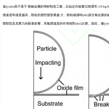
遠(yuǎn)高于基于 熔融金屬的增材制造工藝，比如定向能量沉積通常≤10 kg
撞速度和溫度越高，顆粒的塑性變形量越 大，顆粒碰撞時(shí)原生氧化膜的破碎和分
體類型及其壓力的顯著影響，而氣體溫度的作用相對(duì)次要。因此，優(yōu)化氣體參數