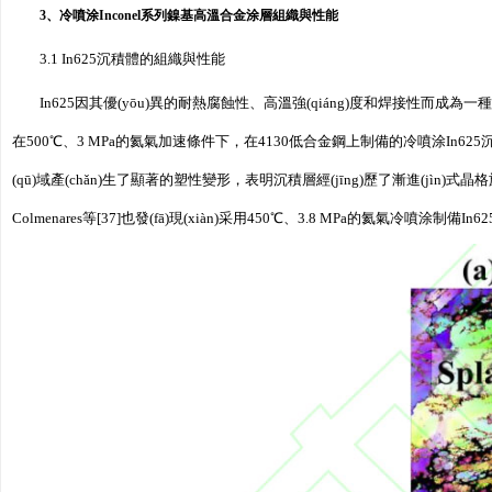
3、冷噴涂Inconel系列鎳基高溫合金涂層組織與性能
3.1 In625沉積體的組織與性能
In625因其優(yōu)異的耐熱腐蝕性、高溫強(qiáng)度和焊接性而成為一種廣泛
在500℃、3 MPa的氦氣加速條件下，在4130低合金鋼上制備的冷噴涂In625沉
(qū)域產(chǎn)生了顯著的塑性變形，表明沉積層經(jīng)歷了漸進(jìn)式晶格旋轉(z
Colmenares等[37]也發(fā)現(xiàn)采用450℃、3.8 MPa的氦氣冷噴涂