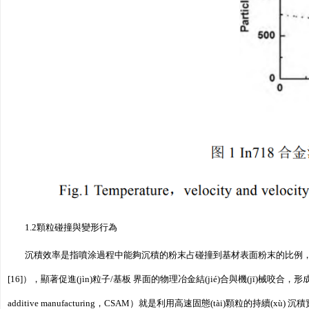
1.2顆粒碰撞與變形行為
沉積效率是指噴涂過程中能夠沉積的粉末占碰撞到基材表面粉末的比例，是
[16]），顯著促進(jìn)粒子/基板 界面的物理冶金結(jié)合與機(jī)械咬合，
additive manufacturing，CSAM）就是利用高速固態(tài)顆粒的持續(xù) 沉