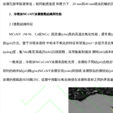
涂層孔隙率顯著降低；相同氣體溫度 和壓力下，20 mm與40 mm噴涂距離的孔隙
2、冷噴涂MCrAlY涂層微觀組織與性能
2.1微觀組織特征
MCrAlY（M-Ni、Cr或NiCr）因其優(yōu)異的高溫抗氧化性能，
規(guī)方法。鑒于冷噴涂過程 中粉末不氧化的特征有望進(jìn)一步提升其
(qiáng)度，氮?dú)庵苽渫繉訒r(shí)沉積困難，采用氦氣制備涂 層時(shí)
一般來說，冷噴涂NiCoCrAlY涂層表面較光滑，涂層粒子間結(jié)合較好，同時
得到的納米結(jié)構(gòu)NiCrAlY涂層呈現(xiàn)與熱噴 涂層類似的層狀結(
涂層的橫截面SEM圖[30]，從圖中推斷出氧化物僅在涂層和基材之間的界面處