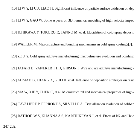
[16] LI W Y, LI C J, LIAO H. Significant influence of particle surface oxidation on depo
[17] LI W Y, GAO W. Some aspects on 3D numerical modeling of high velocity impact of 
[18] ICHIKAWA Y, TOKORO R, TANNO M, et al. Elucidation of cold-spray depositio
[19] WALKER M. Microstructure and bonding mechanisms in cold spray coatings[J]. M
[20] ZOU Y. Cold spray additive manufacturing: microstructure evolution and bonding f
[21] JAFARI D, VANEKER T H J, GIBSON I. Wire and arc additive manufacturing: oppo
[22] AHMAD B, ZHANG X, GUO H, et al. Influence of deposition strategies on residua
[23] MA W, XIE Y, CHEN C, et al. Microstructural and mechanical properties of high-
[24] CAVALIERE P, PERRONE A, SILVELLO A. Crystallization evolution of cold-spra
[25] RATHOD W S, KHANNA A S, KARTHIKEYAN J, et al. Effect of N2 and He carrie
247-262.