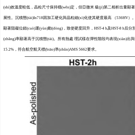
(shí)效溫度較低，晶粒尺寸保持穩(wěn)定，但亞微米 級(jí)第二相
展性。沉積態(tài)In718因加工硬化與晶粒細(xì)化使其硬度最高 （536HV）。經(
顯著阻礙位錯(cuò)運(yùn)動(dòng)，致使硬度回升，HST-4 h及HST-8 h后分
(zhǎng)率顯著高于沉積態(tài)。所有熱處 理試樣在彈性階段均表現(xiàn)出與鍛
15.2%，符合航空航天標(biāo)準(zhǔn)AMS 5662要求。